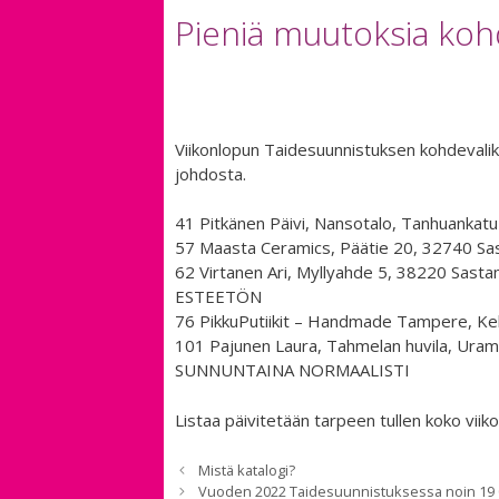
Pieniä muutoksia koh
Viikonlopun Taidesuunnistuksen kohdevalik
johdosta.
41 Pitkänen Päivi, Nansotalo, Tanhuanka
57 Maasta Ceramics, Päätie 20, 32740 S
62 Virtanen Ari, Myllyahde 5, 38220 S
ESTEETÖN
76 PikkuPutiikit – Handmade Tampere, 
101 Pajunen Laura, Tahmelan huvila, U
SUNNUNTAINA NORMAALISTI
Listaa päivitetään tarpeen tullen koko viik
Mistä katalogi?
Vuoden 2022 Taidesuunnistuksessa noin 19 