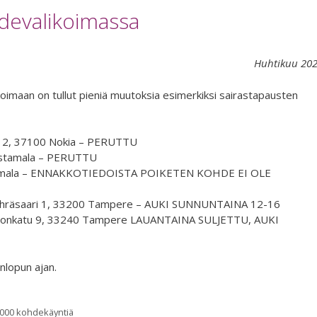
devalikoimassa
Huhtikuu 20
oimaan on tullut pieniä muutoksia esimerkiksi sairastapausten
tu 2, 37100 Nokia – PERUTTU
astamala – PERUTTU
astamala – ENNAKKOTIEDOISTA POIKETEN KOHDE EI OLE
Kehräsaari 1, 33200 Tampere – AUKI SUNNUNTAINA 12-16
ramonkatu 9, 33240 Tampere LAUANTAINA SULJETTU, AUKI
onlopun ajan.
000 kohdekäyntiä