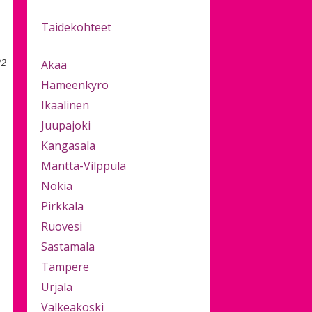
Taidekohteet
22
Akaa
Hämeenkyrö
Ikaalinen
Juupajoki
Kangasala
Mänttä-Vilppula
Nokia
Pirkkala
Ruovesi
Sastamala
Tampere
Urjala
Valkeakoski