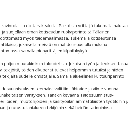
avintola- ja elintarvikealoilla. Paikallisia yrittäjiä tukemalla haluta
en ja suojellaan oman kotiseudun ruokaperinteitä.Tällainen
 ehdottomasti myös taidemaailmassa. Tukemalla kotiseutunsa
mattilaisia, jokaisella meistä on mahdollisuus olla mukana
ntamassa samalla pienyrittäjien kilpailukykyä.
 paljon muutakin kuin taloudellisia. Jokaisen työn ja teoksen taka
a tekijöitä, töiden alkuperät tulevat helpommin tutuiksi ja niiden
tekijältä uudelle omistajalle. Samalla alueellinen kulttuuriperintö
desuunnistuksen teemaksi valittiin Lähitaide ja viime vuonna
punakeltaisen värityksen. Tänäkin keväänä Taidesuunnistus-
lijoiden, muotoilijoiden ja käsityöalan ammattilaisten työtiloihin j
an ja tutustu lähialueen tekijöihin sekä heidän tarinoihinsa.