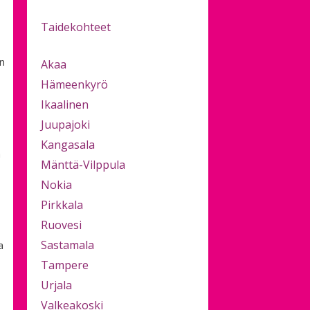
Taidekohteet
an
Akaa
Hämeenkyrö
Ikaalinen
Juupajoki
Kangasala
a
Mänttä-Vilppula
Nokia
Pirkkala
Ruovesi
Sastamala
a
Tampere
Urjala
Valkeakoski