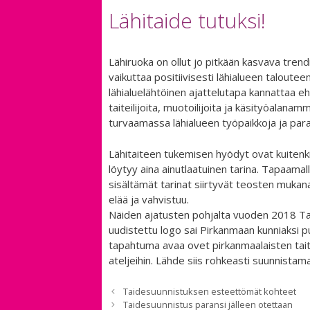
Lähitaide tutuksi!
Lähiruoka on ollut jo pitkään kasvava trendi r
vaikuttaa positiivisesti lähialueen taloute
lähialuelähtöinen ajattelutapa kannattaa
taiteilijoita, muotoilijoita ja käsityöalanam
turvaamassa lähialueen työpaikkoja ja para
Lähitaiteen tukemisen hyödyt ovat kuitenkin
löytyy aina ainutlaatuinen tarina. Tapaamall
sisältämät tarinat siirtyvät teosten mukana 
elää ja vahvistuu.
Näiden ajatusten pohjalta vuoden 2018 Tai
uudistettu logo sai Pirkanmaan kunniaksi 
tapahtuma avaa ovet pirkanmaalaisten taitei
ateljeihin. Lähde siis rohkeasti suunnistama
Taidesuunnistuksen esteettömät kohteet
Taidesuunnistus paransi jälleen otettaan