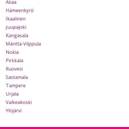
Akaa
Hämeenkyrö
Ikaalinen
Juupajoki
Kangasala
Mänttä-Vilppula
Nokia
Pirkkala
Ruovesi
Sastamala
Tampere
Urjala
Valkeakoski
Ylöjärvi