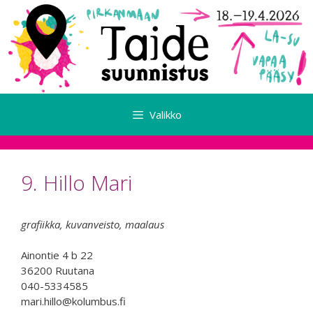
Siirry
sisältöön
Valikko
9. Hillo Mari
grafiikka, kuvanveisto, maalaus
Ainontie 4 b 22
36200 Ruutana
040-5334585
mari.hillo@kolumbus.fi