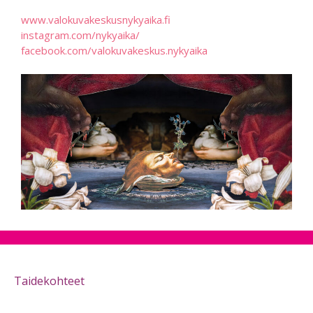
www.valokuvakeskusnykyaika.fi
instagram.com/nykyaika/
facebook.com/valokuvakeskus.nykyaika
Taidekohteet