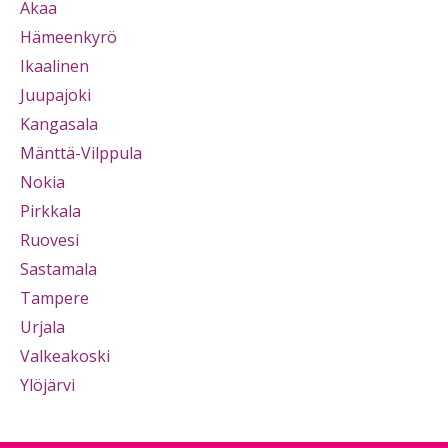
Akaa
Hämeenkyrö
Ikaalinen
Juupajoki
Kangasala
Mänttä-Vilppula
Nokia
Pirkkala
Ruovesi
Sastamala
Tampere
Urjala
Valkeakoski
Ylöjärvi