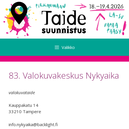
Siirry
sisältöön
Valikko
83. Valokuvakeskus Nykyaika
valokuvataide
Kauppakatu 14
33210 Tampere
info.nykyaika@backlight.fi