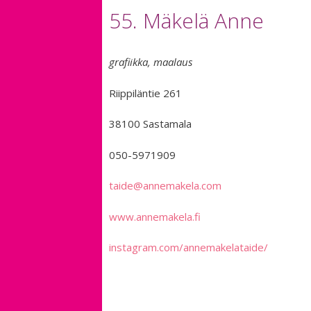
55. Mäkelä Anne
grafiikka, maalaus
Riippiläntie 261
38100 Sastamala
050-5971909
taide@annemakela.com
www.annemakela.fi
instagram.com/annemakelataide/