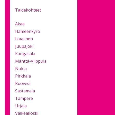
Taidekohteet
Akaa
Hämeenkyrö
Ikaalinen
Juupajoki
Kangasala
Mänttä-Vilppula
Nokia
Pirkkala
Ruovesi
Sastamala
Tampere
Urjala
Valkeakoski