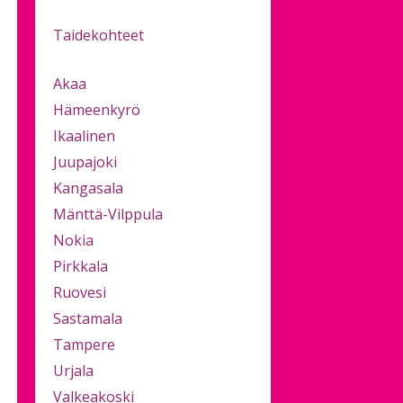
Taidekohteet
Akaa
Hämeenkyrö
Ikaalinen
Juupajoki
Kangasala
Mänttä-Vilppula
Nokia
Pirkkala
Ruovesi
Sastamala
Tampere
Urjala
Valkeakoski