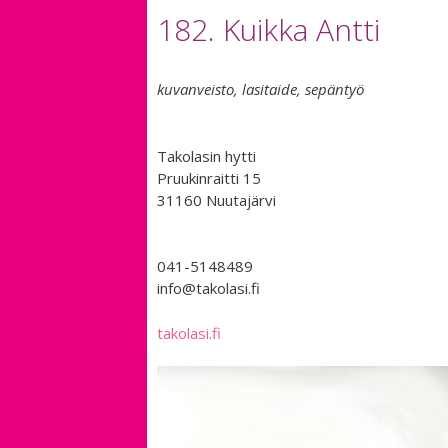
182. Kuikka Antti
kuvanveisto, lasitaide, sepäntyö
Takolasin hytti
Pruukinraitti 15
31160 Nuutajärvi
041-5148489
info@takolasi.fi
takolasi.fi