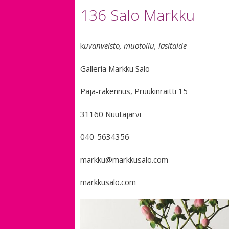
136 Salo Markku
k
uvanveisto, muotoilu, lasitaide
Galleria Markku Salo
Paja-rakennus, Pruukinraitti 15
31160 Nuutajärvi
040-5634356
markku@markkusalo.com
markkusalo.com