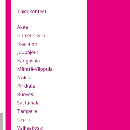
Taidekohteet
Akaa
Hämeenkyrö
Ikaalinen
Juupajoki
Kangasala
Mänttä-Vilppula
Nokia
Pirkkala
Ruovesi
Sastamala
Tampere
Urjala
Valkeakoski