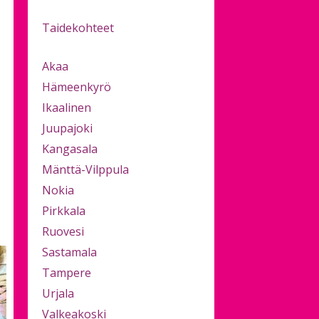
Taidekohteet
Akaa
Hämeenkyrö
Ikaalinen
Juupajoki
Kangasala
Mänttä-Vilppula
Nokia
Pirkkala
Ruovesi
Sastamala
Tampere
Urjala
Valkeakoski